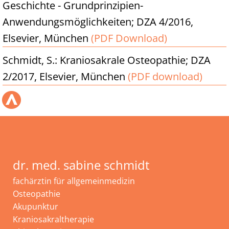
Geschichte - Grundprinzipien-
Anwendungsmöglichkeiten; DZA 4/2016,
Elsevier, München
(PDF Download)
Schmidt, S.: Kraniosakrale Osteopathie; DZA
2/2017, Elsevier, München
(PDF download)
dr. med. sabine schmidt
fachärztin für allgemeinmedizin
Osteopathie
Akupunktur
Kraniosakraltherapie