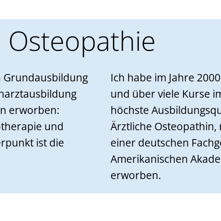
 Osteopathie
en Grundausbildung
Ich habe im Jahre 200
harztausbildung
und über viele Kurse i
en erworben:
höchste Ausbildungsqua
otherapie und
Ärztliche Osteopathin,
punkt ist die
einer deutschen Fachge
Amerikanischen Akade
erworben.