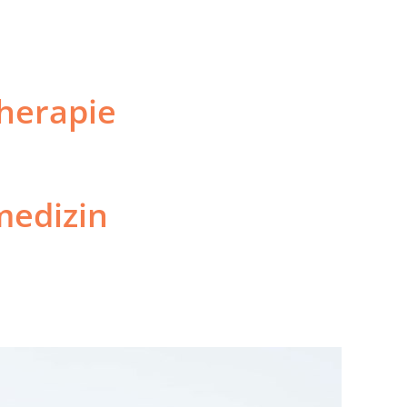
herapie
edizin