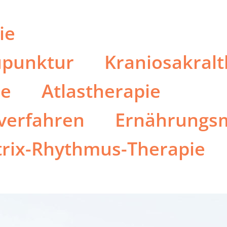
ie
punktur
Kraniosakralt
ie
Atlastherapie
verfahren
Ernährungsm
rix-Rhythmus-Therapie